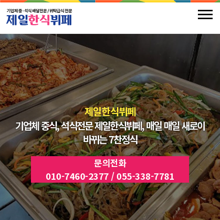
제일한식뷔페
제일한식뷔페
기업체 중식, 석식전문 제일한식뷔페
가정식 백반 전문점!
영양소를 갖춘
,
매일 매일 새로이
건강밥상을
바뀌는 7찬정식
대접하기위해 노력합니다.
문의전화
문의전화
010-7460-2377 / 055-338-7781
010-7460-2377 / 055-338-7781